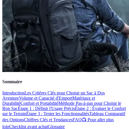
Sommaire
Introduction
Les Critères Clés pour Choisir un Sac à Dos
Aventure
Volume et Capacité d'Emport
Matériaux et
Durabilité
Confort et Portabilité
Méthode Pas-à-pas pour Choisir le
Bon Sac
Étape 1 : Définir l'Usage Précis
Étape 2 : Évaluer le Confort
sur le Terrain
Étape 3 : Tester les Fonctionnalités
Tableau Comparatif
des Options
Chiffres Clés et Tendances
FAQ
📺 Pour aller plus
loin
Checklist avant achat
Glossaire