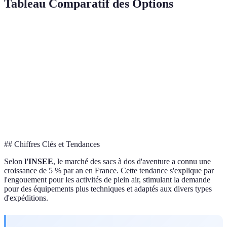
Tableau Comparatif des Options
Critère
Option A
Option B
Option C
Verdict
Volume
40 L
60 L
80 L
Polyvalent
Matériau
Nylon
Polyester
Cuir
Durabilité
Bretelles
Sangles
Confort
Ventilé
Confort
rembourrées
ajustables
## Chiffres Clés et Tendances
Selon
l'INSEE
, le marché des sacs à dos d'aventure a connu une
croissance de 5 % par an en France. Cette tendance s'explique par
l'engouement pour les activités de plein air, stimulant la demande
pour des équipements plus techniques et adaptés aux divers types
d'expéditions.