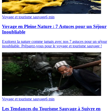
Voyage et tourisme sauvage
6
min
Voyage en Pleine Nature : 7 Astuces pour un Séjour
Inoubliable
Explorez la nature comme jamais avec nos 7 astuces pour un séjour
inoubliable. Préparez-vous pour le voyage et tourisme sauvage !
Voyage et tourisme sauvage
6
min
Les Tendances du Tourisme Sauvage à Suivre en