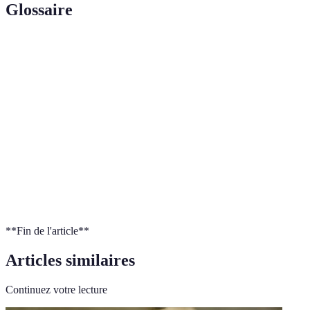
Glossaire
Terme
Définition
Nylon
Tissu renforcé pour empêcher les déchirures et les
Ripstop
abrasions.
Volume
Capacité d'emport d'un sac mesure en litres.
(litres)
Système de
Dispositif intégré dans les sacs pour limiter la sueur
ventilation
et améliorer le confort thermique.
**Fin de l'article**
Articles similaires
Continuez votre lecture