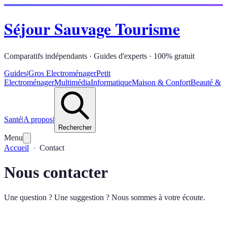
Séjour Sauvage Tourisme
Comparatifs indépendants · Guides d'experts · 100% gratuit
Guides
|
Gros Electroménager
Petit
Electroménager
Multimédia
Informatique
Maison & Confort
Beauté &
Santé
|
A propos
|
Rechercher
Menu
Accueil
Contact
Nous contacter
Une question ? Une suggestion ? Nous sommes à votre écoute.