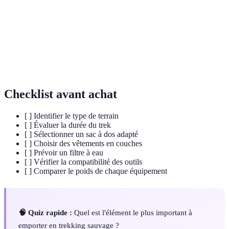
Ensemble des équipements utilisés pour dormir en
Couchage
plein air, comme la tente et le matelas.
Équipement
Matériel nécessaire pour effectuer une randonnée,
de
lequel peut inclure des vêtements, des accessoires et
randonnée
des outils.
Checklist avant achat
[ ] Identifier le type de terrain
[ ] Évaluer la durée du trek
[ ] Sélectionner un sac à dos adapté
[ ] Choisir des vêtements en couches
[ ] Prévoir un filtre à eau
[ ] Vérifier la compatibilité des outils
[ ] Comparer le poids de chaque équipement
🧠 Quiz rapide :
Quel est l'élément le plus important à
emporter en trekking sauvage ?