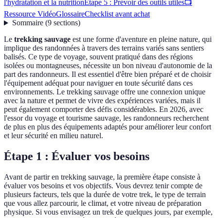
l'hydratation et la nutrition
Étape 5 : Prévoir des outils utiles
📺
Ressource Vidéo
Glossaire
Checklist avant achat
Sommaire
(
9
sections
)
Le
trekking sauvage
est une forme d'aventure en pleine nature, qui
implique des randonnées à travers des terrains variés sans sentiers
balisés. Ce type de voyage, souvent pratiqué dans des régions
isolées ou montagneuses, nécessite un bon niveau d'autonomie de la
part des randonneurs. Il est essentiel d'être bien préparé et de choisir
l'équipement adéquat pour naviguer en toute sécurité dans ces
environnements. Le trekking sauvage offre une connexion unique
avec la nature et permet de vivre des expériences variées, mais il
peut également comporter des défis considérables. En 2026, avec
l'essor du voyage et tourisme sauvage, les randonneurs recherchent
de plus en plus des équipements adaptés pour améliorer leur confort
et leur sécurité en milieu naturel.
Étape 1 : Évaluer vos besoins
Avant de partir en trekking sauvage, la première étape consiste à
évaluer vos besoins et vos objectifs. Vous devrez tenir compte de
plusieurs facteurs, tels que la durée de votre trek, le type de terrain
que vous allez parcourir, le climat, et votre niveau de préparation
physique. Si vous envisagez un trek de quelques jours, par exemple,