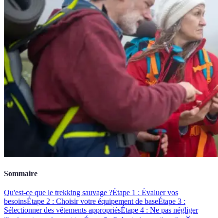
Sommaire
Qu'est-ce que le trekking sauvage ?
Étape 1 : Évaluer vos
besoins
Étape 2 : Choisir votre équipement de base
Étape 3 :
Sélectionner des vêtements appropriés
Étape 4 : Ne pas négliger