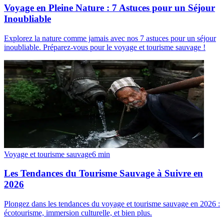
Voyage en Pleine Nature : 7 Astuces pour un Séjour
Inoubliable
Explorez la nature comme jamais avec nos 7 astuces pour un séjour
inoubliable. Préparez-vous pour le voyage et tourisme sauvage !
Voyage et tourisme sauvage
6
min
Les Tendances du Tourisme Sauvage à Suivre en
2026
Plongez dans les tendances du voyage et tourisme sauvage en 2026 :
écotourisme, immersion culturelle, et bien plus.