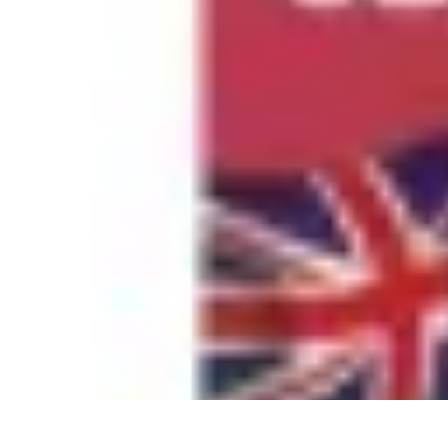
Séjour Sauvage Tourisme
Équipement
Tendances
Préparation de Voyage
Activités
Écologie
Séjour Sauvage Tourisme