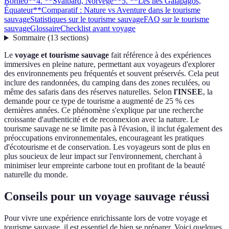
Borneo**
4. **Svalbard, Norvège**
5. **Les îles Galápagos,
Équateur**
Comparatif : Nature vs Aventure dans le tourisme
sauvage
Statistiques sur le tourisme sauvage
FAQ sur le tourisme
sauvage
Glossaire
Checklist avant voyage
Sommaire
(
13
sections
)
Le
voyage et tourisme sauvage
fait référence à des expériences
immersives en pleine nature, permettant aux voyageurs d'explorer
des environnements peu fréquentés et souvent préservés. Cela peut
inclure des randonnées, du camping dans des zones reculées, ou
même des safaris dans des réserves naturelles. Selon
l'INSEE
, la
demande pour ce type de tourisme a augmenté de 25 % ces
dernières années. Ce phénomène s'explique par une recherche
croissante d'authenticité et de reconnexion avec la nature. Le
tourisme sauvage ne se limite pas à l'évasion, il inclut également des
préoccupations environnementales, encourageant les pratiques
d'écotourisme et de conservation. Les voyageurs sont de plus en
plus soucieux de leur impact sur l'environnement, cherchant à
minimiser leur empreinte carbone tout en profitant de la beauté
naturelle du monde.
Conseils pour un voyage sauvage réussi
Pour vivre une expérience enrichissante lors de votre voyage et
tourisme sauvage, il est essentiel de bien se préparer. Voici quelques