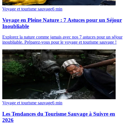
Voyage et tourisme sauvage
6
min
Voyage en Pleine Nature : 7 Astuces pour un Séjour
Inoubliable
Explorez la nature comme jamais avec nos 7 astuces pour un séjour
inoubliable. Préparez-vous pour le voyage et tourisme sauvage !
Voyage et tourisme sauvage
6
min
Les Tendances du Tourisme Sauvage à Suivre en
2026