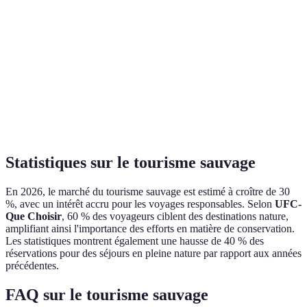
Expériences
Observation
Activités
Complémentaires
offertes
de la faune
extrêmes
Impact
Élevé sans
Importance de
Variable
environnemental
précautions
l'écotourisme
Immobilité des
Variabilité
Statique
Dynamique
sites
nécessaire
Statistiques sur le tourisme sauvage
En 2026, le marché du tourisme sauvage est estimé à croître de 30
%, avec un intérêt accru pour les voyages responsables. Selon
UFC-
Que Choisir
, 60 % des voyageurs ciblent des destinations nature,
amplifiant ainsi l'importance des efforts en matière de conservation.
Les statistiques montrent également une hausse de 40 % des
réservations pour des séjours en pleine nature par rapport aux années
précédentes.
FAQ sur le tourisme sauvage