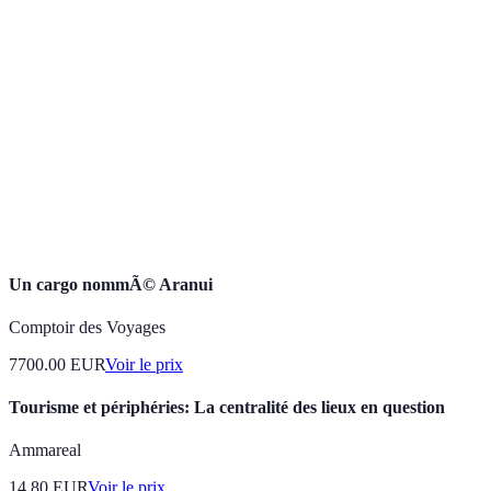
Tourisme responsable visant à préserver
Écotourisme
l'environnement tout en soutenant les communautés
locales.
Variété des espèces vivantes dans un milieu donné,
Biodiversité
essentielle au maintien des écosystèmes.
Activité de marche en pleine nature, impliquant
Randonnée
différents niveaux de difficulté.
Un cargo nommÃ© Aranui
Comptoir des Voyages
7700.00
EUR
Voir le prix
Tourisme et périphéries: La centralité des lieux en question
Ammareal
14.80
EUR
Voir le prix