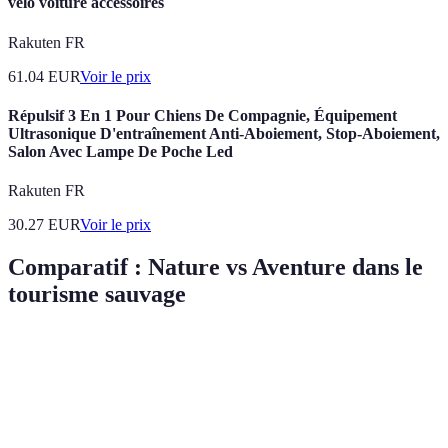
vélo voiture accessoires
Rakuten FR
61.04
EUR
Voir le prix
Répulsif 3 En 1 Pour Chiens De Compagnie, Équipement
Ultrasonique D'entraînement Anti-Aboiement, Stop-Aboiement,
Salon Avec Lampe De Poche Led
Rakuten FR
30.27
EUR
Voir le prix
Comparatif : Nature vs Aventure dans le
tourisme sauvage
Critère
Nature
Aventure
Verdict
Souvent
Souvent
Selon le niveau
Accès
facile
difficile
de préparation