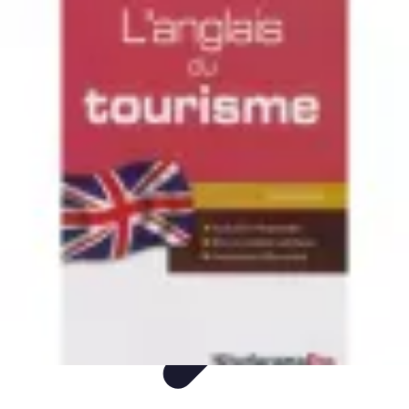
Séjour Sauvage Tourisme
Équipement
Tendances
Préparation de Voyage
Activités
Écologie
Séjour Sauvage Tourisme