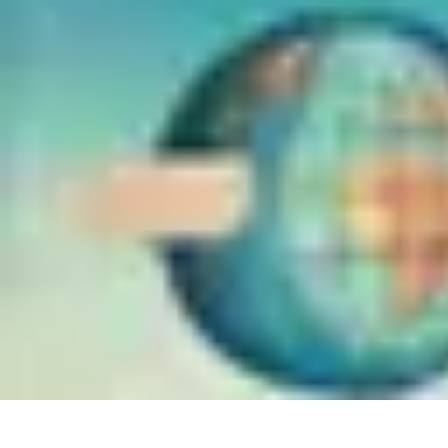
Séjour Sauvage Tourisme
Équipement
Tendances
Préparation de Voyage
Activités
Écologie
Séjour Sauvage Tourisme