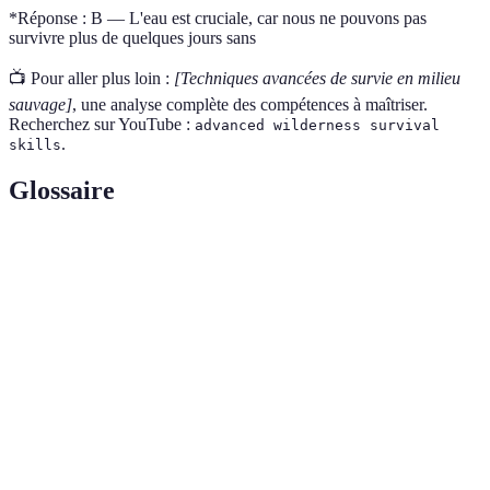
*Réponse : B — L'eau est cruciale, car nous ne pouvons pas
survivre plus de quelques jours sans
📺 Pour aller plus loin :
[Techniques avancées de survie en milieu
sauvage]
, une analyse complète des compétences à maîtriser.
Recherchez sur YouTube :
advanced wilderness survival
.
skills
Glossaire
Terme
Définition
Pratique consistant à utiliser une carte et une
Orientation
boussole pour se diriger
Acryonyme utilisé pour reprendre ses esprits lors
STOP
d'une situation d'urgence
Purification
Processus de rendre l'eau potable et sans danger
de l'eau