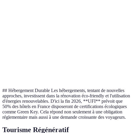
Émissions
Faibles
Élevées
Moyennes
Co2
Coût
Bas
Varie
Élevé
Confort
Élevé
Moyen
Élevé
Vitesse
Moyenne
Élevée
Basse
## Hébergement Durable Les hébergements, tentant de nouvelles
approches, investissent dans la rénovation éco-friendly et l'utilisation
d'énergies renouvelables. D'ici la fin 2026, **UFI** prévoit que
50% des hôtels en France disposeront de certifications écologiques
comme Green Key. Cela répond non seulement à une obligation
réglementaire mais aussi à une demande croissante des voyageurs.
Tourisme Régénératif