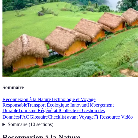
Sommaire
Reconnexion à la Nature
Technologie et Voyage
Responsable
Transport Écologique Innovant
Hébergement
Durable
Tourisme Régénératif
Collecte et Gestion des
Données
FAQ
Glossaire
Checklist avant Voyage
📺 Ressource Vidéo
Sommaire
(
10
sections
)
Reconnexion à la Nature