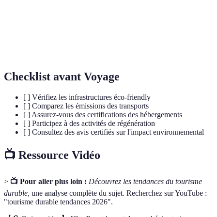
Blockchain
utilisée ici pour la confidentialité des données des
voyageurs.
Label écologique international pour l'hébergement
Green Key
touristique.
Checklist avant Voyage
[ ] Vérifiez les infrastructures éco-friendly
[ ] Comparez les émissions des transports
[ ] Assurez-vous des certifications des hébergements
[ ] Participez à des activités de régénération
[ ] Consultez des avis certifiés sur l'impact environnemental
📺 Ressource Vidéo
>
📺 Pour aller plus loin :
Découvrez les tendances du tourisme
durable
, une analyse complète du sujet. Recherchez sur YouTube :
"tourisme durable tendances 2026".