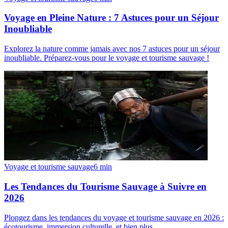
Voyage en Pleine Nature : 7 Astuces pour un Séjour
Inoubliable
Explorez la nature comme jamais avec nos 7 astuces pour un séjour
inoubliable. Préparez-vous pour le voyage et tourisme sauvage !
Voyage et tourisme sauvage
6
min
Les Tendances du Tourisme Sauvage à Suivre en
2026
Plongez dans les tendances du voyage et tourisme sauvage en 2026 :
écotourisme, immersion culturelle, et bien plus.