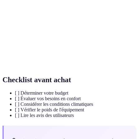
Tente 4
Tente conçue pour résister aux intempéries, offrant
Saisons
chaleur et protection en conditions extrêmes.
Pratique du camping léger, souvent à la belle étoile,
Bivouac
sans installation complexe.
Tourisme
Activité de loisir pratiquée en pleine nature, favorisant
sauvage
l'exploration et l'aventure.
Checklist avant achat
[ ] Déterminer votre budget
[ ] Évaluer vos besoins en confort
[ ] Considérer les conditions climatiques
[ ] Vérifier le poids de l'équipement
[ ] Lire les avis des utilisateurs