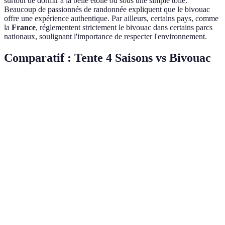
surtout de dormir à la belle étoile ou sous une simple toile.
Beaucoup de passionnés de randonnée expliquent que le bivouac
offre une expérience authentique. Par ailleurs, certains pays, comme
la
France
, réglementent strictement le bivouac dans certains parcs
nationaux, soulignant l'importance de respecter l'environnement.
Comparatif : Tente 4 Saisons vs Bivouac
Critère
Tente 4 Saisons
Bivouac
Verdict
Élevé, abrite
Limité,
Tente 4
bien des
dépend des
saisons
Confort
conditions
conditions
pour le
extrêmes
climatiques
confort
Plus lourd
Léger, près
(300g - 5kg
Bivouac
Poids
de 1kg en
selon les
plus léger
moyenne
modèles)
Peut être