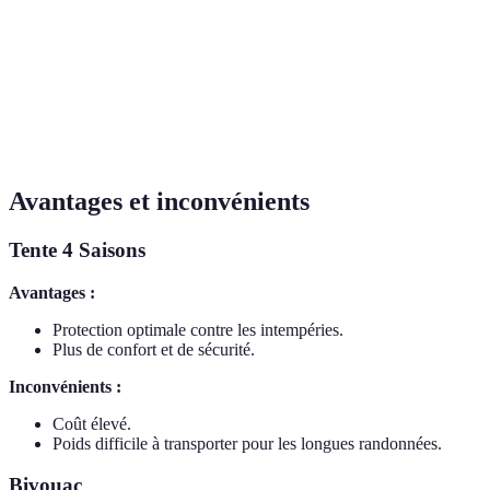
Facilité
Rapide (5-
Bivouac est
complexe (30-
d'installation
15 min)
plus rapide
60 min)
Moins
Bivouac
300€ - 1 000€
Coût
cher, peut
plus
selon la marque
être gratuit
économique
Avantages et inconvénients
Tente 4 Saisons
Avantages :
Protection optimale contre les intempéries.
Plus de confort et de sécurité.
Inconvénients :
Coût élevé.
Poids difficile à transporter pour les longues randonnées.
Bivouac