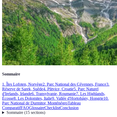
Sommaire
1. Îles Lofoten, Norvège
2. Parc National des Cévennes, France
3.
Réserve de Sarek, Suède
4. Plitvice, Croatie
5. Parc Naturel
d'Irelands, Irlande
6. Transylvanie, Roumanie
7. Les Highlands,
Écosse
8. Les Dolomites, Italie
9. Vallée d'Hortobágy, Hongrie
10.
Parc National de Durmitor, Monténégro
Tableau
Comparatif
FAQ
Glossaire
Checklist
Conclusion
Sommaire
(
15
sections
)