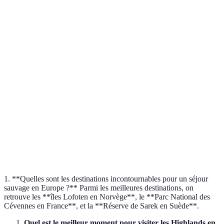
Îles
Randonnée,
Lofoten,
Moyenne
Élevée
Photographie
Norvège
Cévennes,
Bonne
Moyenne
Canyoning, Camping
France
Réserve de
Très
Sarek,
Difficile
Trekking Autonome
élevée
Suède
Plitvice,
Facile
Faible
Randonnée
Croatie
1. **Quelles sont les destinations incontournables pour un séjour
sauvage en Europe ?** Parmi les meilleures destinations, on
retrouve les **îles Lofoten en Norvège**, le **Parc National des
Cévennes en France**, et la **Réserve de Sarek en Suède**.
Quel est le meilleur moment pour visiter les Highlands en