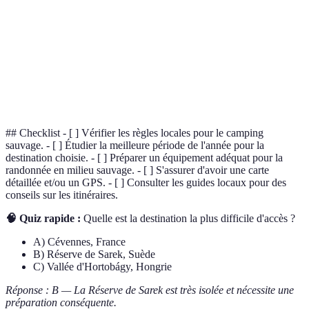
Campement temporaire souvent utilisé pour
Bivouac
une nuit lors d'une randonnée.
Patrimoine
Sites ayant une valeur universelle
mondial de
exceptionnelle reconnus par l'UNESCO.
l'UNESCO
## Checklist - [ ] Vérifier les règles locales pour le camping
sauvage. - [ ] Étudier la meilleure période de l'année pour la
destination choisie. - [ ] Préparer un équipement adéquat pour la
randonnée en milieu sauvage. - [ ] S'assurer d'avoir une carte
détaillée et/ou un GPS. - [ ] Consulter les guides locaux pour des
conseils sur les itinéraires.
🧠 Quiz rapide :
Quelle est la destination la plus difficile d'accès ?
A) Cévennes, France
B) Réserve de Sarek, Suède
C) Vallée d'Hortobágy, Hongrie
Réponse : B — La Réserve de Sarek est très isolée et nécessite une
préparation conséquente.