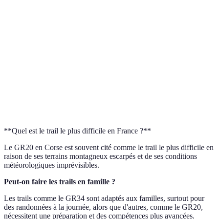
calcaires
la n
Mont-
Moyenne
Plan
170
Multinational
Blanc
à difficile
mét
Facile à
Côtes
Rand
GR34
2000
moyenne
bretonnes
poss
Alpes à
Expé
GR5
600
Difficile
Méditerranée
requ
**Quel est le trail le plus difficile en France ?**
Le GR20 en Corse est souvent cité comme le trail le plus difficile en
raison de ses terrains montagneux escarpés et de ses conditions
météorologiques imprévisibles.
Peut-on faire les trails en famille ?
Les trails comme le GR34 sont adaptés aux familles, surtout pour
des randonnées à la journée, alors que d'autres, comme le GR20,
nécessitent une préparation et des compétences plus avancées.