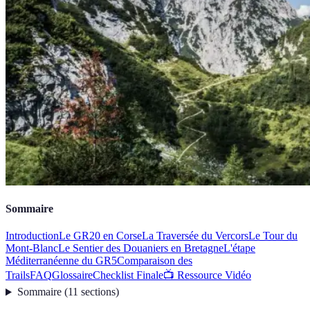
Sommaire
Introduction
Le GR20 en Corse
La Traversée du Vercors
Le Tour du
Mont-Blanc
Le Sentier des Douaniers en Bretagne
L'étape
Méditerranéenne du GR5
Comparaison des
Trails
FAQ
Glossaire
Checklist Finale
📺 Ressource Vidéo
Sommaire
(
11
sections
)