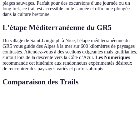
plages sauvages. Parfait pour des excursions d'une journée ou un
long trek, ce trail est accessible toute l'année et offre une plongée
dans la culture bretonne.
L'étape Méditerranéenne du GR5
Du village de Saint-Gingolph à Nice, l'étape méditerranéenne du
GR5 vous guide des Alpes à la mer sur 600 kilomètres de paysages
contrastés. Attendez-vous à des sections exigeantes mais gratifiantes,
surtout lors de la descente vers la Côte d’Azur.
Les Numériques
recommande cet itinéraire aux randonneurs expérimentés désireux
de rencontrer des paysages variés et parfois abrupts.
Comparaison des Trails
Sentier
Longueur (km)
Difficulté
Points forts
Cons
Très
Vues alpines,
Prép
GR20
200
difficile
défis
vous
Paysages
Resp
Vercors
70
Moyenne